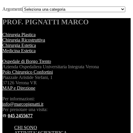
Argomenti
PROF. PIGNATTI MARCO
Chirurgia Plastica
Chirurgia Ricostruttiva
Chirurgia Estetica
Medicina Estetica
Ospedale di Borgo Trento
Azienda Ospedaliera Universitaria Integrata Verona
Polo Chirurgico Confortini
Piazzale Aristide Stefani, 1
37126 Verona VR
MAP e Direzione
Per informazioni:
info@marcopignatti.it
Per prenotare una visita:
☎️
045 2455677
CHI SONO
ATTIVITA’ SCIENTIFICA