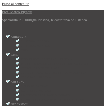
Passa al contenuto
Prof. Marco Pignatti
Specialista in Chirurgia Plastica, Ricostruttiva ed Estetica
Menu
CHIRURGIA
CHIRURGIA PLASTICA
CHIRURGIA ESTETICA
SENO
LINK
PUBMED.GOV – ATTIVITÀ SCIENTIFICA
INJURY – PERFORATOR FLAP SURGERY EXERCISES
THIEME – PROPELLER FLAPS
COVID-19 – PLASTIC SURGERY – DOWNLOAD PDF
ATTIVITÀ SCIENTIFICA
CHI SONO
CURRICULUM VITAE
ATTIVITÀ SCIENTIFICA
RECENSIONI PROF. MARCO PIGNATTI
DOWNLOAD PDF: COVID-19 – PLASTIC SURGERY
RECENSIONI