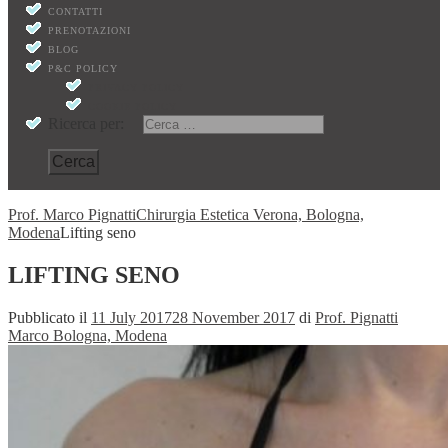
CONTATTI
PRENOTAZIONI
BLOG
P&C POLICY
PRIVACY POLICY
COOKIE POLICY
Ricerca per:
Prof. Marco Pignatti
Chirurgia Estetica Verona, Bologna,
Modena
Lifting seno
LIFTING SENO
Pubblicato il
11 July 2017
28 November 2017
di
Prof. Pignatti
Marco Bologna, Modena