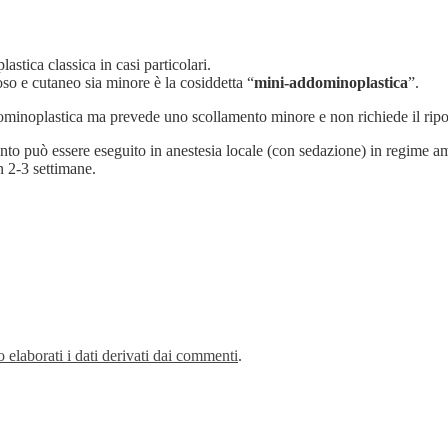
astica classica in casi particolari.
o e cutaneo sia minore è la cosiddetta “
mini-addominoplastica
”.
dominoplastica ma prevede uno scollamento minore e non richiede il rip
rvento può essere eseguito in anestesia locale (con sedazione) in regime 
in 2-3 settimane.
elaborati i dati derivati dai commenti
.