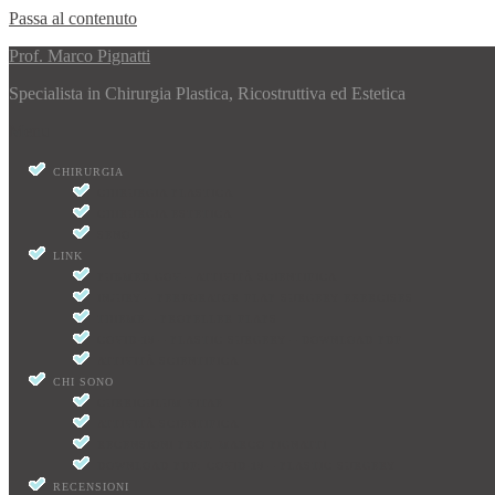
Passa al contenuto
Prof. Marco Pignatti
Specialista in Chirurgia Plastica, Ricostruttiva ed Estetica
Menu
CHIRURGIA
CHIRURGIA PLASTICA
CHIRURGIA ESTETICA
SENO
LINK
PUBMED.GOV – ATTIVITÀ SCIENTIFICA
INJURY – PERFORATOR FLAP SURGERY EXERCISES
THIEME – PROPELLER FLAPS
COVID-19 – PLASTIC SURGERY – DOWNLOAD PDF
ATTIVITÀ SCIENTIFICA
CHI SONO
CURRICULUM VITAE
ATTIVITÀ SCIENTIFICA
RECENSIONI PROF. MARCO PIGNATTI
DOWNLOAD PDF: COVID-19 – PLASTIC SURGERY
RECENSIONI