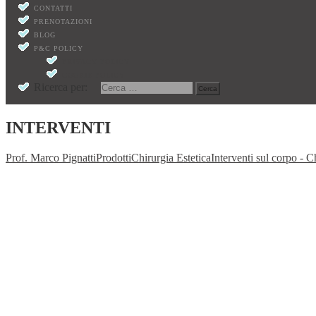
CONTATTI
PRENOTAZIONI
BLOG
P&C POLICY
PRIVACY POLICY
COOKIE POLICY
Ricerca per:
INTERVENTI
Prof. Marco Pignatti
Prodotti
Chirurgia Estetica
Interventi sul corpo - C