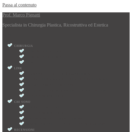
Passa al contenuto
Prof. Marco Pignatti
Specialista in Chirurgia Plastica, Ricostruttiva ed Estetica
Menu
CHIRURGIA
CHIRURGIA PLASTICA
CHIRURGIA ESTETICA
SENO
LINK
PUBMED.GOV – ATTIVITÀ SCIENTIFICA
INJURY – PERFORATOR FLAP SURGERY EXERCISES
THIEME – PROPELLER FLAPS
COVID-19 – PLASTIC SURGERY – DOWNLOAD PDF
ATTIVITÀ SCIENTIFICA
CHI SONO
CURRICULUM VITAE
ATTIVITÀ SCIENTIFICA
RECENSIONI PROF. MARCO PIGNATTI
DOWNLOAD PDF: COVID-19 – PLASTIC SURGERY
RECENSIONI