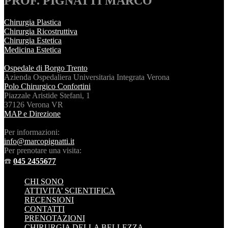
PROF. PIGNATTI MARCO
Chirurgia Plastica
Chirurgia Ricostruttiva
Chirurgia Estetica
Medicina Estetica
Ospedale di Borgo Trento
Azienda Ospedaliera Universitaria Integrata Verona
Polo Chirurgico Confortini
Piazzale Aristide Stefani, 1
37126 Verona VR
MAP e Direzione
Per informazioni:
info@marcopignatti.it
Per prenotare una visita:
☎️
045 2455677
CHI SONO
ATTIVITA’ SCIENTIFICA
RECENSIONI
CONTATTI
PRENOTAZIONI
CHIRURGIA DELLA BELLEZZA