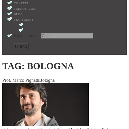
CONTATTI
PRENOTAZIONI
BLOG
P&C POLICY
PRIVACY POLICY
COOKIE POLICY
Ricerca per:
TAG:
BOLOGNA
Prof. Marco Pignatti
Bologna