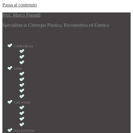
Passa al contenuto
Prof. Marco Pignatti
Specialista in Chirurgia Plastica, Ricostruttiva ed Estetica
Menu
CHIRURGIA
CHIRURGIA PLASTICA
CHIRURGIA ESTETICA
SENO
LINK
PUBMED.GOV – ATTIVITÀ SCIENTIFICA
INJURY – PERFORATOR FLAP SURGERY EXERCISES
THIEME – PROPELLER FLAPS
COVID-19 – PLASTIC SURGERY – DOWNLOAD PDF
ATTIVITÀ SCIENTIFICA
CHI SONO
CURRICULUM VITAE
ATTIVITÀ SCIENTIFICA
RECENSIONI PROF. MARCO PIGNATTI
DOWNLOAD PDF: COVID-19 – PLASTIC SURGERY
RECENSIONI