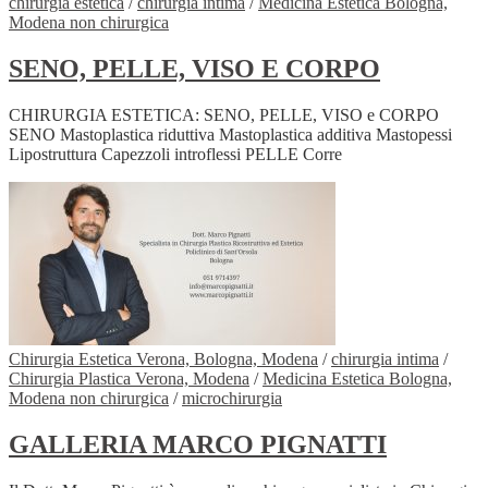
chirurgia estetica
/
chirurgia intima
/
Medicina Estetica Bologna,
Modena non chirurgica
SENO, PELLE, VISO E CORPO
CHIRURGIA ESTETICA: SENO, PELLE, VISO e CORPO
SENO Mastoplastica riduttiva Mastoplastica additiva Mastopessi
Lipostruttura Capezzoli introflessi PELLE Corre
Chirurgia Estetica Verona, Bologna, Modena
/
chirurgia intima
/
Chirurgia Plastica Verona, Modena
/
Medicina Estetica Bologna,
Modena non chirurgica
/
microchirurgia
GALLERIA MARCO PIGNATTI