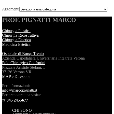
Argomenti
PROF. PIGNATTI MARCO
Chirurgia Plastica
Chirurgia Ricostruttiva
Chirurgia Estetica
Medicina Estetica
Ospedale di Borgo Trento
Azienda Ospedaliera Universitaria Integrata Verona
Polo Chirurgico Confortini
Piazzale Aristide Stefani, 1
37126 Verona VR
MAP e Direzione
Per informazioni:
info@marcopignatti.it
Per prenotare una visita:
☎️
045 2455677
CHI SONO