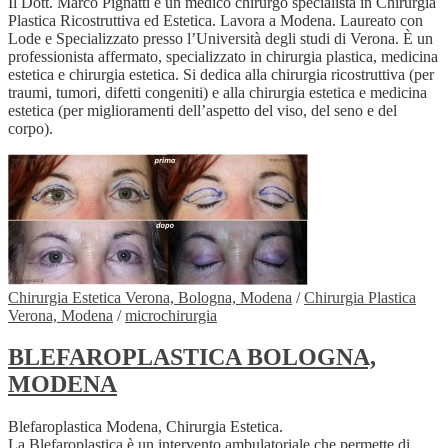
Il Dott. Marco Pignatti è un medico chirurgo specialista in Chirurgia
Plastica Ricostruttiva ed Estetica. Lavora a Modena. Laureato con
Lode e Specializzato presso l’Università degli studi di Verona. È un
professionista affermato, specializzato in chirurgia plastica, medicina
estetica e chirurgia estetica. Si dedica alla chirurgia ricostruttiva (per
traumi, tumori, difetti congeniti) e alla chirurgia estetica e medicina
estetica (per miglioramenti dell’aspetto del viso, del seno e del
corpo).
Chirurgia Estetica Verona, Bologna, Modena
/
Chirurgia Plastica
Verona, Modena
/
microchirurgia
BLEFAROPLASTICA BOLOGNA,
MODENA
Blefaroplastica Modena, Chirurgia Estetica.
La Blefaroplastica è un intervento ambulatoriale che permette di