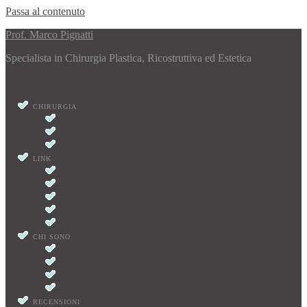
Passa al contenuto
Prof. Marco Pignatti
Specialista in Chirurgia Plastica, Ricostruttiva ed Estetica
Menu
CHIRURGIA
CHIRURGIA PLASTICA
CHIRURGIA ESTETICA
SENO
LINK
PUBMED.GOV – ATTIVITÀ SCIENTIFICA
INJURY – PERFORATOR FLAP SURGERY EXERCISES
THIEME – PROPELLER FLAPS
COVID-19 – PLASTIC SURGERY – DOWNLOAD PDF
ATTIVITÀ SCIENTIFICA
CHI SONO
CURRICULUM VITAE
ATTIVITÀ SCIENTIFICA
RECENSIONI PROF. MARCO PIGNATTI
DOWNLOAD PDF: COVID-19 – PLASTIC SURGERY
RECENSIONI