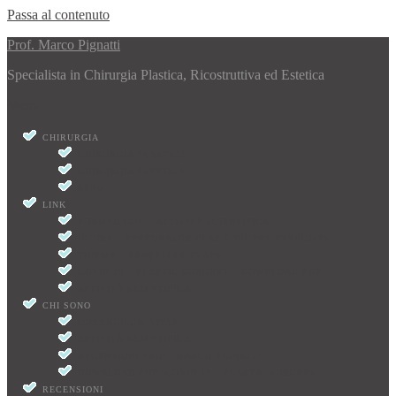
Passa al contenuto
Prof. Marco Pignatti
Specialista in Chirurgia Plastica, Ricostruttiva ed Estetica
Menu
CHIRURGIA
CHIRURGIA PLASTICA
CHIRURGIA ESTETICA
SENO
LINK
PUBMED.GOV – ATTIVITÀ SCIENTIFICA
INJURY – PERFORATOR FLAP SURGERY EXERCISES
THIEME – PROPELLER FLAPS
COVID-19 – PLASTIC SURGERY – DOWNLOAD PDF
ATTIVITÀ SCIENTIFICA
CHI SONO
CURRICULUM VITAE
ATTIVITÀ SCIENTIFICA
RECENSIONI PROF. MARCO PIGNATTI
DOWNLOAD PDF: COVID-19 – PLASTIC SURGERY
RECENSIONI