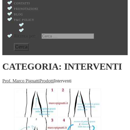
CONTATTI
PRENOTAZIONI
BLOG
P&C POLICY
PRIVACY POLICY
COOKIE POLICY
Ricerca per:
CATEGORIA:
INTERVENTI
Prof. Marco Pignatti
Prodotti
Interventi